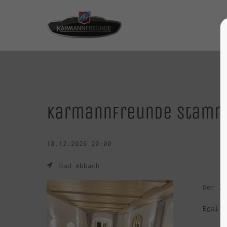
Karmannfreunde Stamm
18.12.2026 20:00
Bad Abbach
Der le
Egal o