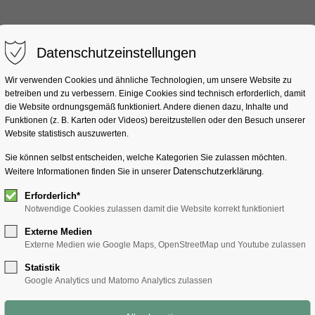
Datenschutzeinstellungen
Wir verwenden Cookies und ähnliche Technologien, um unsere Website zu
betreiben und zu verbessern. Einige Cookies sind technisch erforderlich, damit
die Website ordnungsgemäß funktioniert. Andere dienen dazu, Inhalte und
Funktionen (z. B. Karten oder Videos) bereitzustellen oder den Besuch unserer
Website statistisch auszuwerten.
tisch
Sie können selbst entscheiden, welche Kategorien Sie zulassen möchten.
Datenschutzerklärung
Weitere Informationen finden Sie in unserer
.
Erforderlich*
Notwendige Cookies zulassen damit die Website korrekt funktioniert
Externe Medien
Externe Medien wie Google Maps, OpenStreetMap und Youtube zulassen
tzte Stammtisch des Jahres. Wie gewohnt im Gasthaus Zirn
Statistik
Google Analytics und Matomo Analytics zulassen
b alle Weihnachtsgeschenke schon besorgt sind;