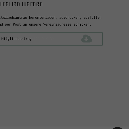
itglied werden
itgliedsantrag herunterladen, ausdrucken, ausfüllen
nd per Post an unsere Vereinsadresse schicken.
Mitgliedsantrag
(101,9 KiB)