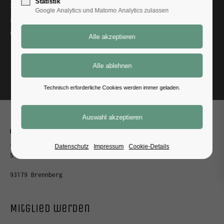
Statistik
2016 haben wir unser Sommerfest zu einer Teilnahme
Google Analytics und Matomo Analytics zulassen
am "Bulli trifft Ente" Treffen auf dem Adlersberg
umgestaltet. Es war ein sehr schönes Event.
Dein Weg zu uns
Zurück
Kontakt
Technisch erforderliche Cookies werden immer geladen.
info@karmannfreunde.de
Karmannfreunde Bayern e.V.
z.H. Werner Artinger
Datenschutz
Impressum
Cookie-Details
Stadl 3a
93179 Brennberg
Mitglied werden