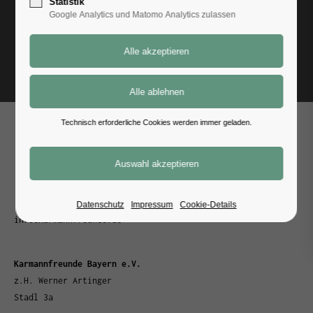
Statistik
Google Analytics und Matomo Analytics zulassen
Zurück
Technisch erforderliche Cookies werden immer geladen.
Dein Weg zu uns
Kontakt
Datenschutz
Impressum
Cookie-Details
info@karmannfreunde.de
Karmannfreunde Bayern e.V.
z.H. Werner Artinger
Stadl 3a