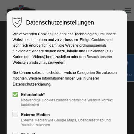
Menu
Datenschutzeinstellungen
Bremen Classic Motorshow
Wir verwenden Cookies und ähnliche Technologien, um unsere
Website zu betreiben und zu verbessern. Einige Cookies sind
technisch erforderlich, damit die Website ordnungsgemäß
funktioniert. Andere dienen dazu, Inhalte und Funktionen (z. B.
Karten oder Videos) bereitzustellen oder den Besuch unserer
Website statistisch auszuwerten.
Sie können selbst entscheiden, welche Kategorien Sie zulassen
Shift+Alt+A
möchten. Weitere Informationen finden Sie in unserer
Datenschutzerklärung
.
Erforderlich*
Notwendige Cookies zulassen damit die Website korrekt
funktioniert
Externe Medien
Externe Medien wie Google Maps, OpenStreetMap und
Youtube zulassen