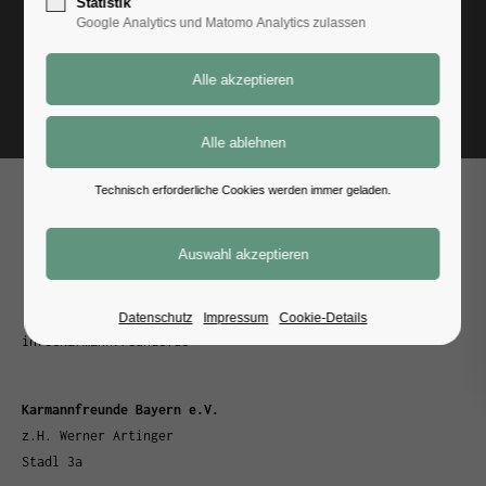
Statistik
Google Analytics und Matomo Analytics zulassen
Zurück
Technisch erforderliche Cookies werden immer geladen.
Dein Weg zu uns
Kontakt
Datenschutz
Impressum
Cookie-Details
info@karmannfreunde.de
Karmannfreunde Bayern e.V.
z.H. Werner Artinger
Stadl 3a